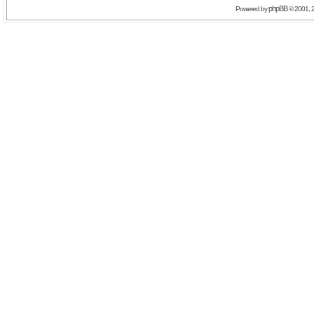
phpBB
Powered by
© 2001, 