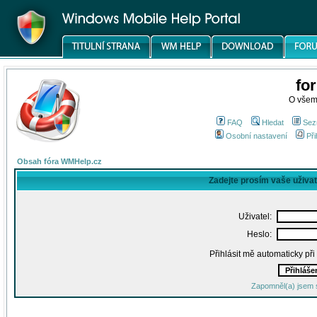
fo
O všem
FAQ
Hledat
Sez
Osobní nastavení
Při
Obsah fóra WMHelp.cz
Zadejte prosím vaše uživa
Uživatel:
Heslo:
Přihlásit mě automaticky př
Zapomněl(a) jsem 