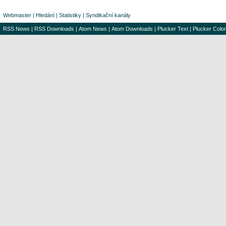
Webmaster
|
Hledání
|
Statistiky
|
Syndikační kanály
RSS News
|
RSS Downloads
|
Atom News
|
Atom Downloads
|
Plucker Text
|
Plucker Color