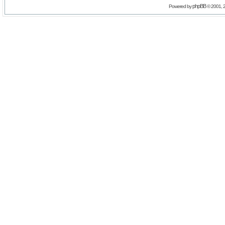
phpBB
Powered by
© 2001, 