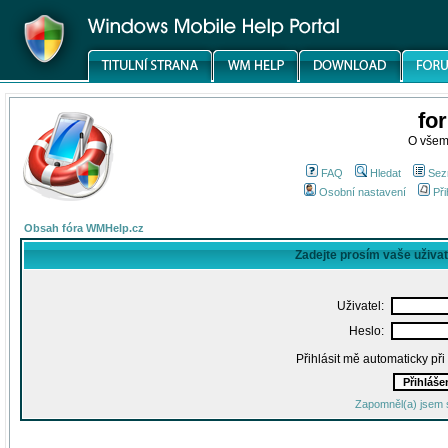
fo
O všem
FAQ
Hledat
Sez
Osobní nastavení
Při
Obsah fóra WMHelp.cz
Zadejte prosím vaše uživa
Uživatel:
Heslo:
Přihlásit mě automaticky př
Zapomněl(a) jsem 