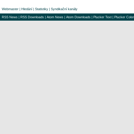
Webmaster
|
Hledání
|
Statistiky
|
Syndikační kanály
RSS News
|
RSS Downloads
|
Atom News
|
Atom Downloads
|
Plucker Text
|
Plucker Color