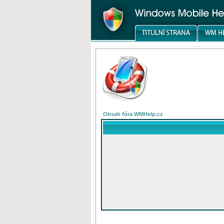
Obsah fóra WMHelp.cz