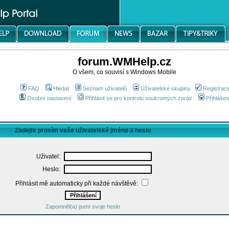
forum.WMHelp.cz
O všem, co souvisí s Windows Mobile
FAQ
Hledat
Seznam uživatelů
Uživatelské skupiny
Registrac
Osobní nastavení
Přihlásit se pro kontrolu soukromých zpráv
Přihlášen
Zadejte prosím vaše uživatelské jméno a heslo
Uživatel:
Heslo:
Přihlásit mě automaticky při každé návštěvě:
Zapomněl(a) jsem svoje heslo