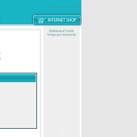
windowsmobile.cz
Reklama
/
Ceník
Vstup pro inzerenty
e
í