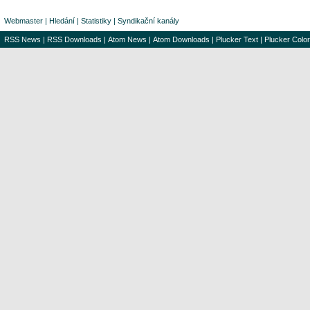
Webmaster
|
Hledání
|
Statistiky
|
Syndikační kanály
RSS News
|
RSS Downloads
|
Atom News
|
Atom Downloads
|
Plucker Text
|
Plucker Color