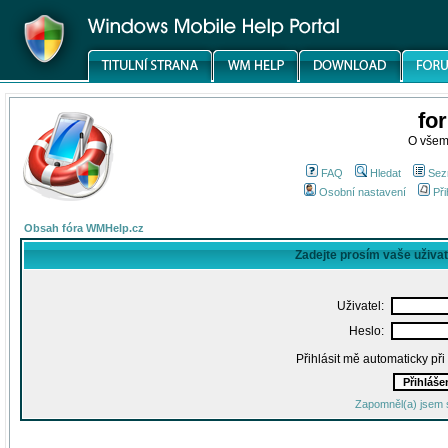
fo
O všem
FAQ
Hledat
Sez
Osobní nastavení
Při
Obsah fóra WMHelp.cz
Zadejte prosím vaše uživa
Uživatel:
Heslo:
Přihlásit mě automaticky př
Zapomněl(a) jsem 