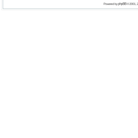
phpBB
Powered by
© 2001, 