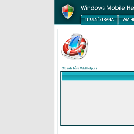
Obsah fóra WMHelp.cz