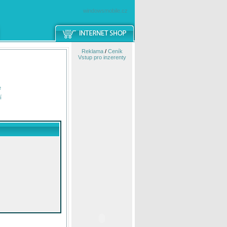
windowsmobile.cz
Reklama
/
Ceník
Vstup pro inzerenty
e
í