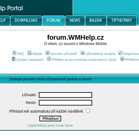
forum.WMHelp.cz
O všem, co souvisí s Windows Mobile
FAQ
Hledat
Seznam uživatelů
Uživatelské skupiny
Registrac
Osobní nastavení
Přihlásit se pro kontrolu soukromých zpráv
Přihlášen
Zadejte prosím vaše uživatelské jméno a heslo
Uživatel:
Heslo:
Přihlásit mě automaticky při každé návštěvě:
Zapomněl(a) jsem svoje heslo