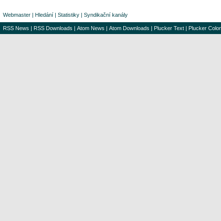
Webmaster
|
Hledání
|
Statistiky
|
Syndikační kanály
RSS News
|
RSS Downloads
|
Atom News
|
Atom Downloads
|
Plucker Text
|
Plucker Color