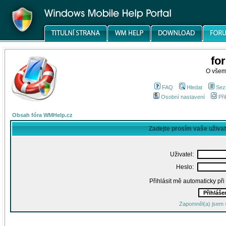
fo
O všem
FAQ
Hledat
Sez
Osobní nastavení
Při
Obsah fóra WMHelp.cz
Zadejte prosím vaše uživa
Uživatel:
Heslo:
Přihlásit mě automaticky př
Zapomněl(a) jsem 