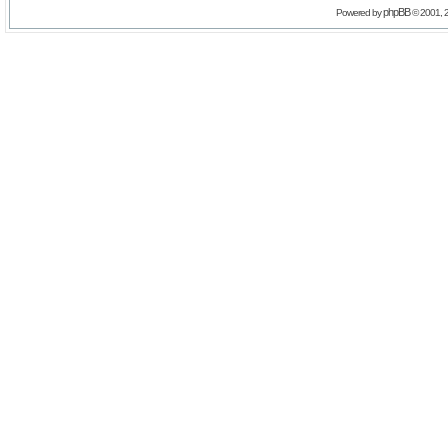
phpBB
Powered by
© 2001, 