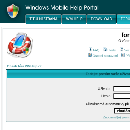
fo
O všem
FAQ
Hledat
Sez
Osobní nastavení
Při
Obsah fóra WMHelp.cz
Zadejte prosím vaše uživa
Uživatel:
Heslo:
Přihlásit mě automaticky př
Zapomněl(a) jsem 