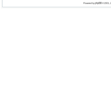
phpBB
Powered by
© 2001, 