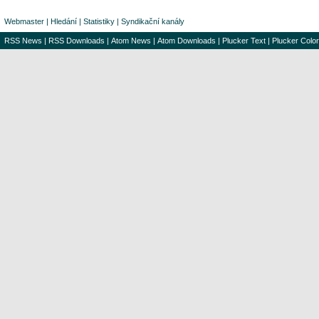
Webmaster
|
Hledání
|
Statistiky
|
Syndikační kanály
RSS News
|
RSS Downloads
|
Atom News
|
Atom Downloads
|
Plucker Text
|
Plucker Color