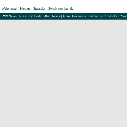
Webmaster
|
Hledání
|
Statistiky
|
Syndikační kanály
RSS News
|
RSS Downloads
|
Atom News
|
Atom Downloads
|
Plucker Text
|
Plucker Color