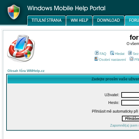
fo
O všem
FAQ
Hledat
Sez
Osobní nastavení
Při
Obsah fóra WMHelp.cz
Zadejte prosím vaše uživa
Uživatel:
Heslo:
Přihlásit mě automaticky př
Zapomněl(a) jsem 