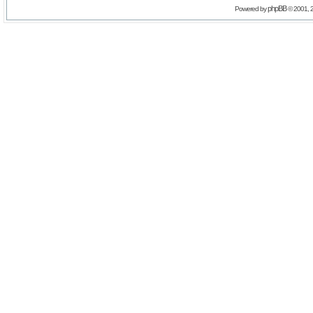
phpBB
Powered by
© 2001, 