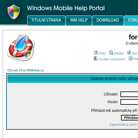
fo
O všem
FAQ
Hledat
Sez
Osobní nastavení
Při
Obsah fóra WMHelp.cz
Zadejte prosím vaše uživa
Uživatel:
Heslo:
Přihlásit mě automaticky př
Zapomněl(a) jsem 