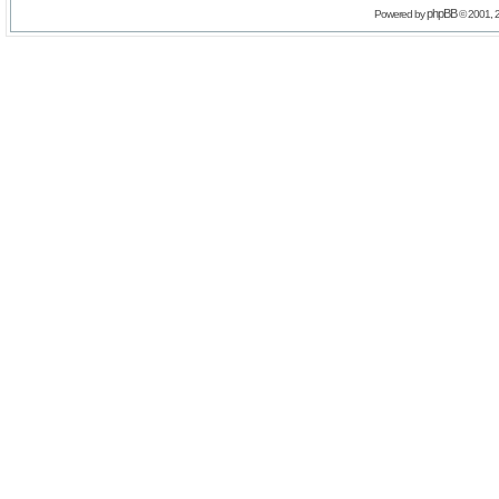
phpBB
Powered by
© 2001, 