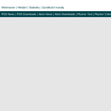
Webmaster
|
Hledání
|
Statistiky
|
Syndikační kanály
RSS News
|
RSS Downloads
|
Atom News
|
Atom Downloads
|
Plucker Text
|
Plucker Color