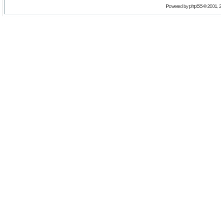
phpBB
Powered by
© 2001, 