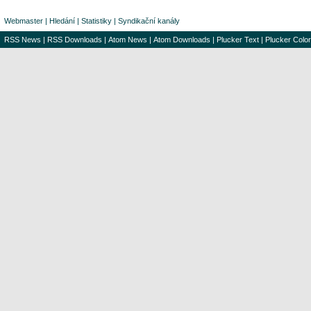
Webmaster
|
Hledání
|
Statistiky
|
Syndikační kanály
RSS News
|
RSS Downloads
|
Atom News
|
Atom Downloads
|
Plucker Text
|
Plucker Color