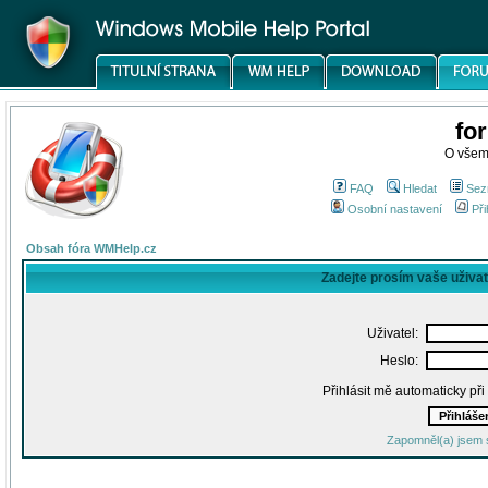
fo
O všem
FAQ
Hledat
Sez
Osobní nastavení
Při
Obsah fóra WMHelp.cz
Zadejte prosím vaše uživa
Uživatel:
Heslo:
Přihlásit mě automaticky př
Zapomněl(a) jsem 