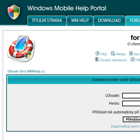
fo
O všem
FAQ
Hledat
Sez
Osobní nastavení
Při
Obsah fóra WMHelp.cz
Zadejte prosím vaše uživa
Uživatel:
Heslo:
Přihlásit mě automaticky př
Zapomněl(a) jsem 