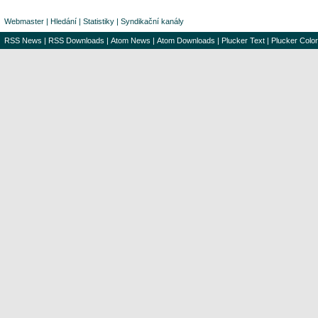
Webmaster
|
Hledání
|
Statistiky
|
Syndikační kanály
RSS News
|
RSS Downloads
|
Atom News
|
Atom Downloads
|
Plucker Text
|
Plucker Color