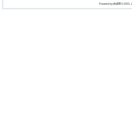
phpBB
Powered by
© 2001, 