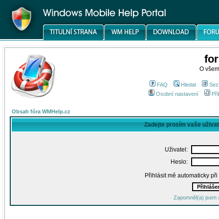
fo
O všem
FAQ
Hledat
Sez
Osobní nastavení
Při
Obsah fóra WMHelp.cz
Zadejte prosím vaše uživa
Uživatel:
Heslo:
Přihlásit mě automaticky př
Zapomněl(a) jsem 