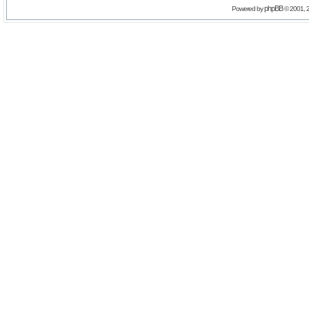
phpBB
Powered by
© 2001, 