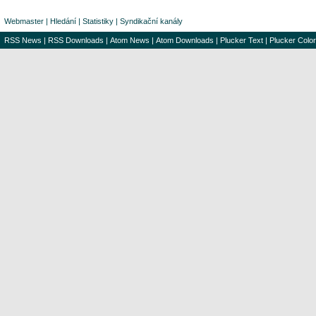
Webmaster
|
Hledání
|
Statistiky
|
Syndikační kanály
RSS News
|
RSS Downloads
|
Atom News
|
Atom Downloads
|
Plucker Text
|
Plucker Color