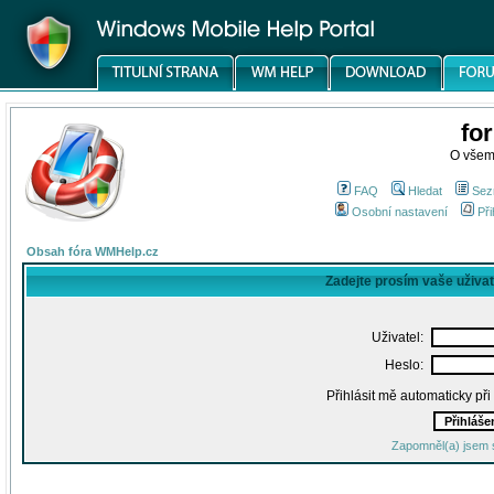
fo
O všem
FAQ
Hledat
Sez
Osobní nastavení
Při
Obsah fóra WMHelp.cz
Zadejte prosím vaše uživa
Uživatel:
Heslo:
Přihlásit mě automaticky př
Zapomněl(a) jsem 