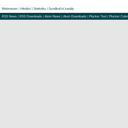
Webmaster
|
Hledání
|
Statistiky
|
Syndikační kanály
RSS News
|
RSS Downloads
|
Atom News
|
Atom Downloads
|
Plucker Text
|
Plucker Color