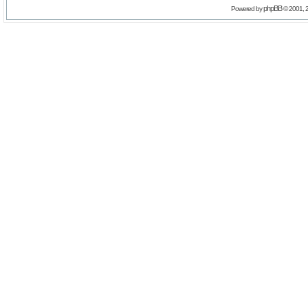
phpBB
Powered by
© 2001, 