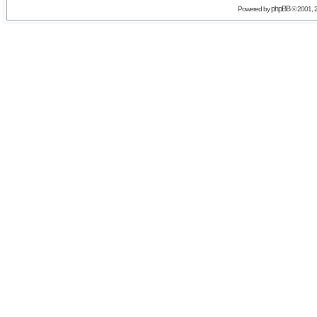
phpBB
Powered by
© 2001, 