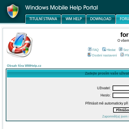
fo
O všem
FAQ
Hledat
Sez
Osobní nastavení
Při
Obsah fóra WMHelp.cz
Zadejte prosím vaše uživa
Uživatel:
Heslo:
Přihlásit mě automaticky př
Zapomněl(a) jsem 