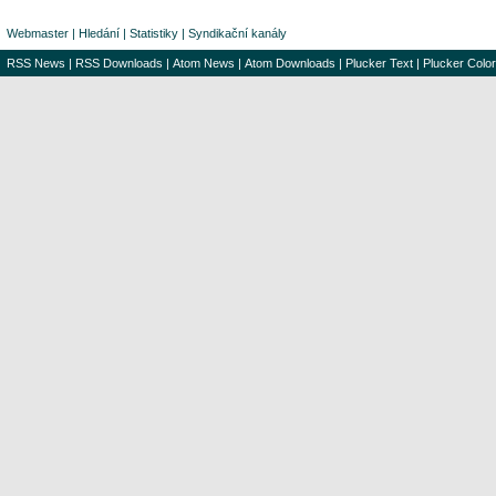
Webmaster
|
Hledání
|
Statistiky
|
Syndikační kanály
RSS News
|
RSS Downloads
|
Atom News
|
Atom Downloads
|
Plucker Text
|
Plucker Color