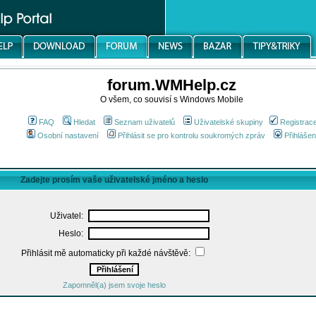
forum.WMHelp.cz
O všem, co souvisí s Windows Mobile
FAQ
Hledat
Seznam uživatelů
Uživatelské skupiny
Registrac
Osobní nastavení
Přihlásit se pro kontrolu soukromých zpráv
Přihlášen
Zadejte prosím vaše uživatelské jméno a heslo
Uživatel:
Heslo:
Přihlásit mě automaticky při každé návštěvě:
Zapomněl(a) jsem svoje heslo