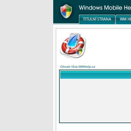
Obsah fóra WMHelp.cz