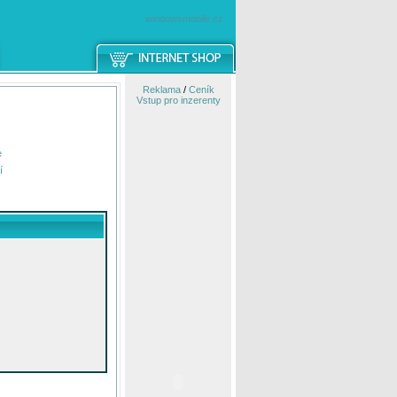
windowsmobile.cz
Reklama
/
Ceník
Vstup pro inzerenty
e
í