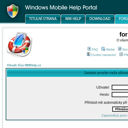
fo
O všem
FAQ
Hledat
Sez
Osobní nastavení
Při
Obsah fóra WMHelp.cz
Zadejte prosím vaše uživa
Uživatel:
Heslo:
Přihlásit mě automaticky př
Zapomněl(a) jsem 