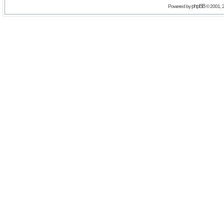
phpBB
Powered by
© 2001, 