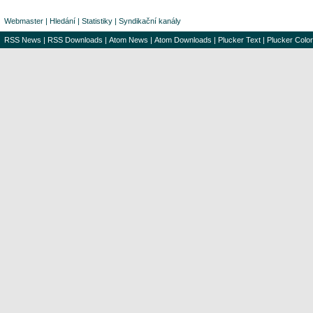
Webmaster
|
Hledání
|
Statistiky
|
Syndikační kanály
RSS News
|
RSS Downloads
|
Atom News
|
Atom Downloads
|
Plucker Text
|
Plucker Color