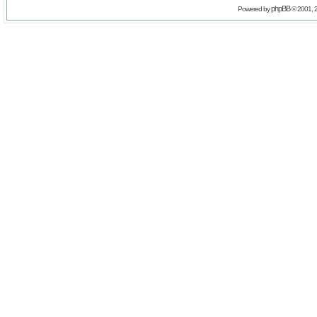
phpBB
Powered by
© 2001, 