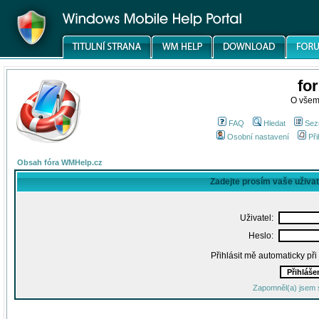
fo
O všem
FAQ
Hledat
Sez
Osobní nastavení
Při
Obsah fóra WMHelp.cz
Zadejte prosím vaše uživa
Uživatel:
Heslo:
Přihlásit mě automaticky př
Zapomněl(a) jsem 