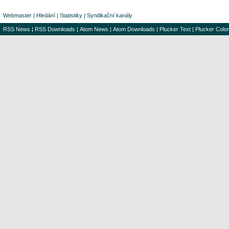
Webmaster
|
Hledání
|
Statistiky
|
Syndikační kanály
RSS News
|
RSS Downloads
|
Atom News
|
Atom Downloads
|
Plucker Text
|
Plucker Color