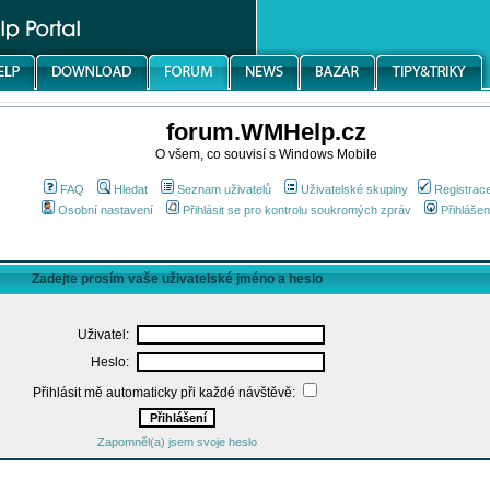
forum.WMHelp.cz
O všem, co souvisí s Windows Mobile
FAQ
Hledat
Seznam uživatelů
Uživatelské skupiny
Registrac
Osobní nastavení
Přihlásit se pro kontrolu soukromých zpráv
Přihlášen
Zadejte prosím vaše uživatelské jméno a heslo
Uživatel:
Heslo:
Přihlásit mě automaticky při každé návštěvě:
Zapomněl(a) jsem svoje heslo