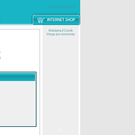
windowsmobile.cz
Reklama
/
Ceník
Vstup pro inzerenty
e
í