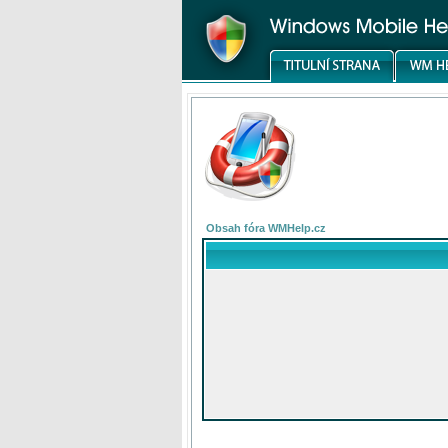
Obsah fóra WMHelp.cz