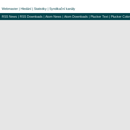
Webmaster
|
Hledání
|
Statistiky
|
Syndikační kanály
RSS News
|
RSS Downloads
|
Atom News
|
Atom Downloads
|
Plucker Text
|
Plucker Color