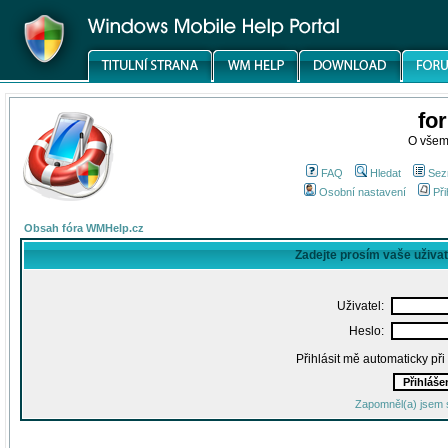
fo
O všem
FAQ
Hledat
Sez
Osobní nastavení
Při
Obsah fóra WMHelp.cz
Zadejte prosím vaše uživa
Uživatel:
Heslo:
Přihlásit mě automaticky př
Zapomněl(a) jsem 