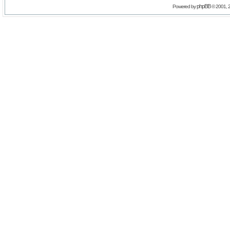
phpBB
Powered by
© 2001, 