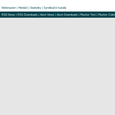
Webmaster
|
Hledání
|
Statistiky
|
Syndikační kanály
RSS News
|
RSS Downloads
|
Atom News
|
Atom Downloads
|
Plucker Text
|
Plucker Color