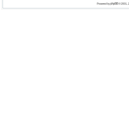
phpBB
Powered by
© 2001, 