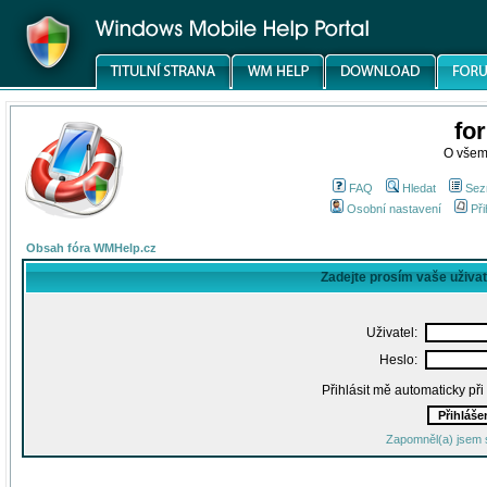
fo
O všem
FAQ
Hledat
Sez
Osobní nastavení
Při
Obsah fóra WMHelp.cz
Zadejte prosím vaše uživa
Uživatel:
Heslo:
Přihlásit mě automaticky př
Zapomněl(a) jsem 