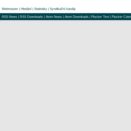
Webmaster
|
Hledání
|
Statistiky
|
Syndikační kanály
RSS News
|
RSS Downloads
|
Atom News
|
Atom Downloads
|
Plucker Text
|
Plucker Color