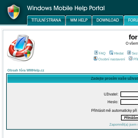
fo
O všem
FAQ
Hledat
Sez
Osobní nastavení
Při
Obsah fóra WMHelp.cz
Zadejte prosím vaše uživa
Uživatel:
Heslo:
Přihlásit mě automaticky př
Zapomněl(a) jsem 