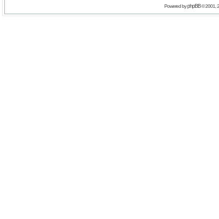
phpBB
Powered by
© 2001, 