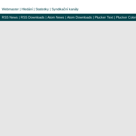
Webmaster
|
Hledání
|
Statistiky
|
Syndikační kanály
RSS News
|
RSS Downloads
|
Atom News
|
Atom Downloads
|
Plucker Text
|
Plucker Color