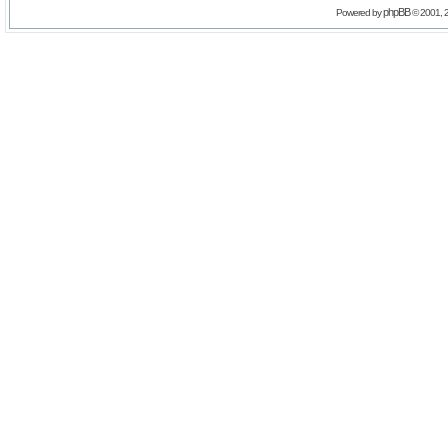
phpBB
Powered by
© 2001, 