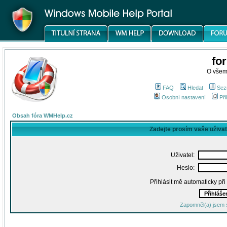
fo
O všem
FAQ
Hledat
Sez
Osobní nastavení
Při
Obsah fóra WMHelp.cz
Zadejte prosím vaše uživa
Uživatel:
Heslo:
Přihlásit mě automaticky př
Zapomněl(a) jsem 