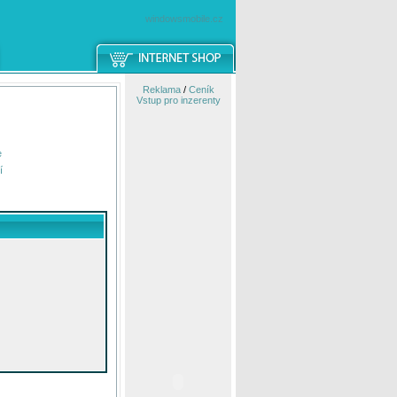
windowsmobile.cz
Reklama
/
Ceník
Vstup pro inzerenty
e
í