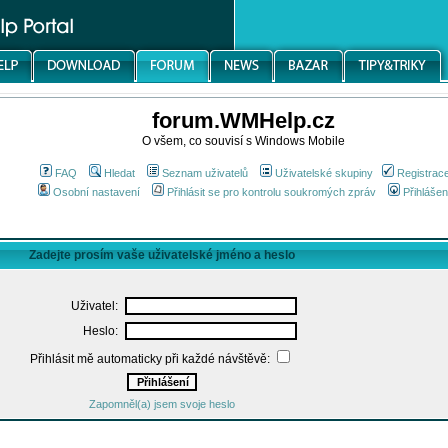
forum.WMHelp.cz
O všem, co souvisí s Windows Mobile
FAQ
Hledat
Seznam uživatelů
Uživatelské skupiny
Registrac
Osobní nastavení
Přihlásit se pro kontrolu soukromých zpráv
Přihlášen
Zadejte prosím vaše uživatelské jméno a heslo
Uživatel:
Heslo:
Přihlásit mě automaticky při každé návštěvě:
Zapomněl(a) jsem svoje heslo