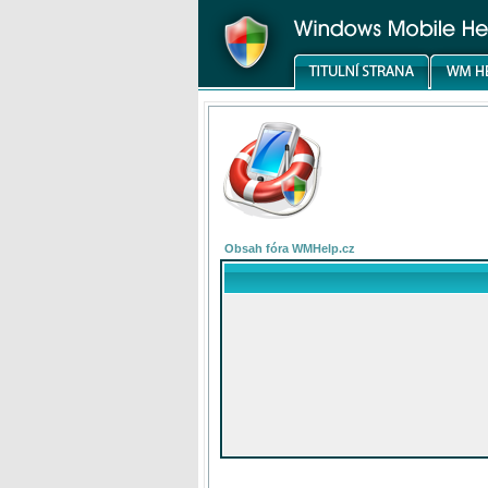
Obsah fóra WMHelp.cz