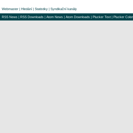
Webmaster
|
Hledání
|
Statistiky
|
Syndikační kanály
RSS News
|
RSS Downloads
|
Atom News
|
Atom Downloads
|
Plucker Text
|
Plucker Color