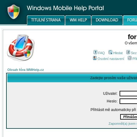
fo
O všem
FAQ
Hledat
Sez
Osobní nastavení
Při
Obsah fóra WMHelp.cz
Zadejte prosím vaše uživa
Uživatel:
Heslo:
Přihlásit mě automaticky př
Zapomněl(a) jsem 