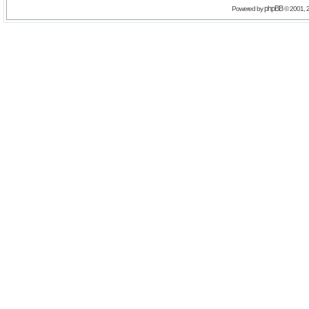
phpBB
Powered by
© 2001, 