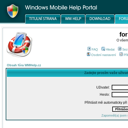
fo
O všem
FAQ
Hledat
Sez
Osobní nastavení
Při
Obsah fóra WMHelp.cz
Zadejte prosím vaše uživa
Uživatel:
Heslo:
Přihlásit mě automaticky př
Zapomněl(a) jsem 