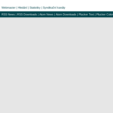
Webmaster
|
Hledání
|
Statistiky
|
Syndikační kanály
RSS News
|
RSS Downloads
|
Atom News
|
Atom Downloads
|
Plucker Text
|
Plucker Color