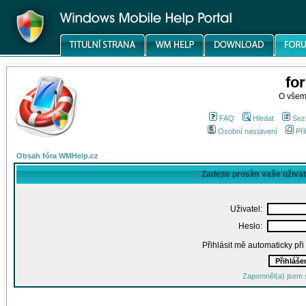
fo
O všem
FAQ
Hledat
Sez
Osobní nastavení
Při
Obsah fóra WMHelp.cz
Zadejte prosím vaše uživa
Uživatel:
Heslo:
Přihlásit mě automaticky př
Zapomněl(a) jsem 