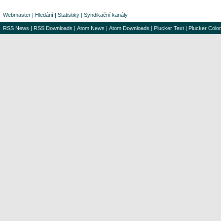
Webmaster
|
Hledání
|
Statistiky
|
Syndikační kanály
RSS News
|
RSS Downloads
|
Atom News
|
Atom Downloads
|
Plucker Text
|
Plucker Color