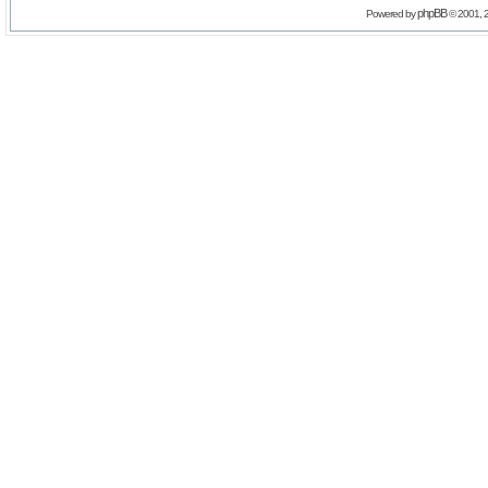
phpBB
Powered by
© 2001, 