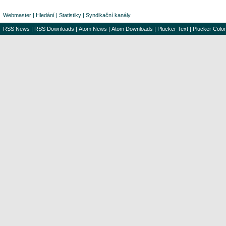
Webmaster
|
Hledání
|
Statistiky
|
Syndikační kanály
RSS News
|
RSS Downloads
|
Atom News
|
Atom Downloads
|
Plucker Text
|
Plucker Color