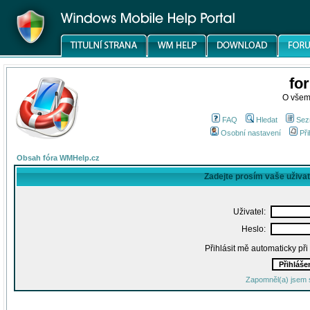
fo
O všem
FAQ
Hledat
Sez
Osobní nastavení
Při
Obsah fóra WMHelp.cz
Zadejte prosím vaše uživa
Uživatel:
Heslo:
Přihlásit mě automaticky př
Zapomněl(a) jsem 