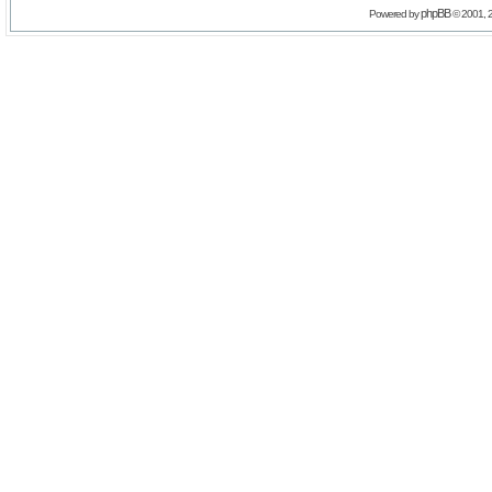
phpBB
Powered by
© 2001, 