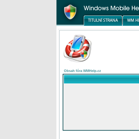
Obsah fóra WMHelp.cz