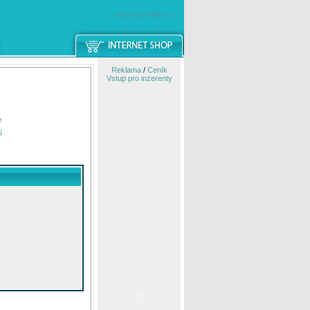
windowsmobile.cz
Reklama
/
Ceník
Vstup pro inzerenty
e
í