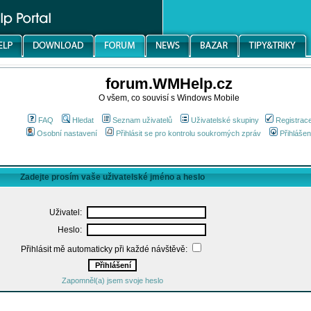
forum.WMHelp.cz
O všem, co souvisí s Windows Mobile
FAQ
Hledat
Seznam uživatelů
Uživatelské skupiny
Registrac
Osobní nastavení
Přihlásit se pro kontrolu soukromých zpráv
Přihlášen
Zadejte prosím vaše uživatelské jméno a heslo
Uživatel:
Heslo:
Přihlásit mě automaticky při každé návštěvě:
Zapomněl(a) jsem svoje heslo