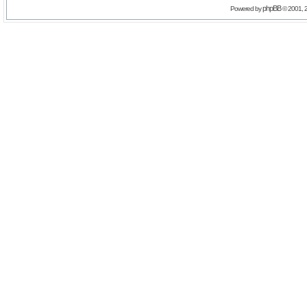
phpBB
Powered by
© 2001, 