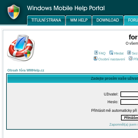
fo
O všem
FAQ
Hledat
Sez
Osobní nastavení
Při
Obsah fóra WMHelp.cz
Zadejte prosím vaše uživa
Uživatel:
Heslo:
Přihlásit mě automaticky př
Zapomněl(a) jsem 