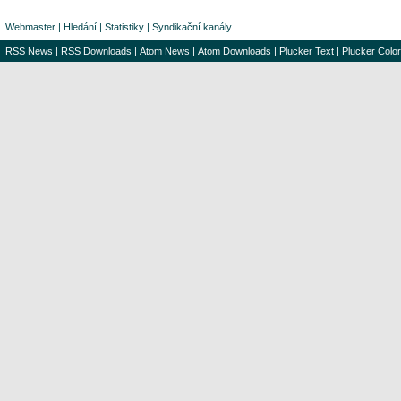
Webmaster
|
Hledání
|
Statistiky
|
Syndikační kanály
RSS News
|
RSS Downloads
|
Atom News
|
Atom Downloads
|
Plucker Text
|
Plucker Color