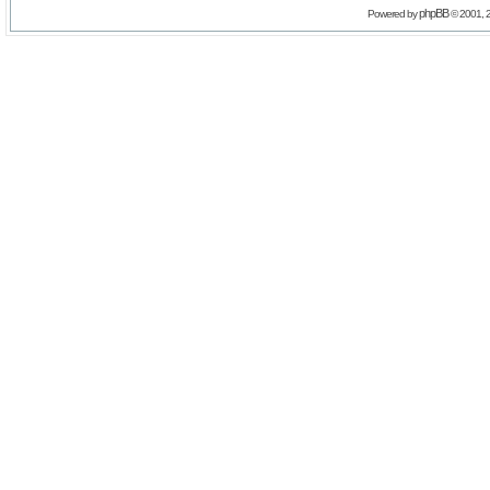
phpBB
Powered by
© 2001, 