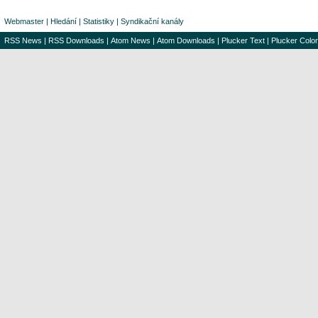
Webmaster
|
Hledání
|
Statistiky
|
Syndikační kanály
RSS News
|
RSS Downloads
|
Atom News
|
Atom Downloads
|
Plucker Text
|
Plucker Color