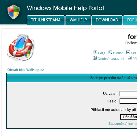
fo
O všem
FAQ
Hledat
Sez
Osobní nastavení
Při
Obsah fóra WMHelp.cz
Zadejte prosím vaše uživa
Uživatel:
Heslo:
Přihlásit mě automaticky př
Zapomněl(a) jsem 