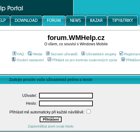
forum.WMHelp.cz
O všem, co souvisí s Windows Mobile
FAQ
Hledat
Seznam uživatelů
Uživatelské skupiny
Registrac
Osobní nastavení
Přihlásit se pro kontrolu soukromých zpráv
Přihlášen
Zadejte prosím vaše uživatelské jméno a heslo
Uživatel:
Heslo:
Přihlásit mě automaticky při každé návštěvě:
Zapomněl(a) jsem svoje heslo