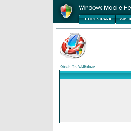
Obsah fóra WMHelp.cz