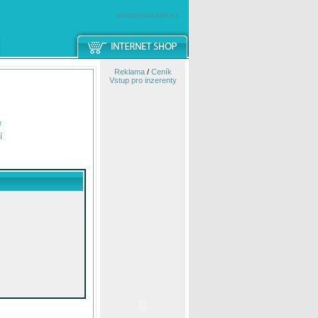
windowsmobile.cz
Reklama
/
Ceník
Vstup pro inzerenty
e
í