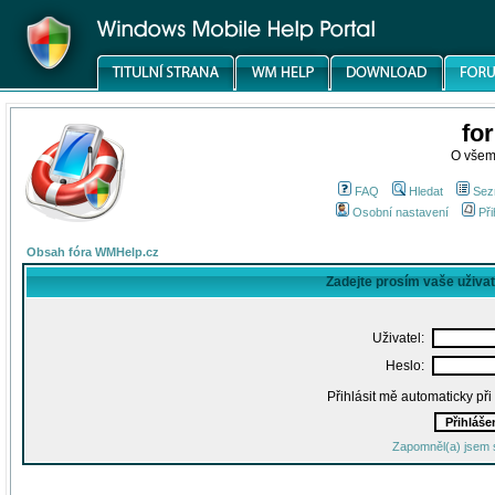
fo
O všem
FAQ
Hledat
Sez
Osobní nastavení
Při
Obsah fóra WMHelp.cz
Zadejte prosím vaše uživa
Uživatel:
Heslo:
Přihlásit mě automaticky př
Zapomněl(a) jsem 