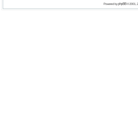
phpBB
Powered by
© 2001, 