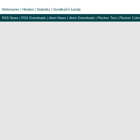
Webmaster
|
Hledání
|
Statistiky
|
Syndikační kanály
RSS News
|
RSS Downloads
|
Atom News
|
Atom Downloads
|
Plucker Text
|
Plucker Color