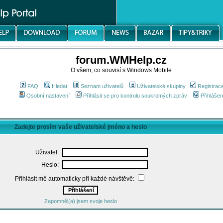
forum.WMHelp.cz
O všem, co souvisí s Windows Mobile
FAQ
Hledat
Seznam uživatelů
Uživatelské skupiny
Registrac
Osobní nastavení
Přihlásit se pro kontrolu soukromých zpráv
Přihlášen
Zadejte prosím vaše uživatelské jméno a heslo
Uživatel:
Heslo:
Přihlásit mě automaticky při každé návštěvě:
Zapomněl(a) jsem svoje heslo