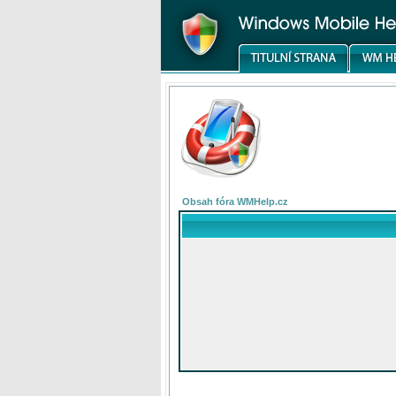
Obsah fóra WMHelp.cz