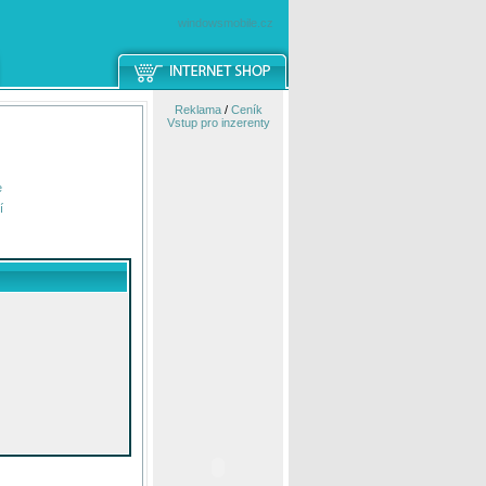
windowsmobile.cz
Reklama
/
Ceník
Vstup pro inzerenty
e
í