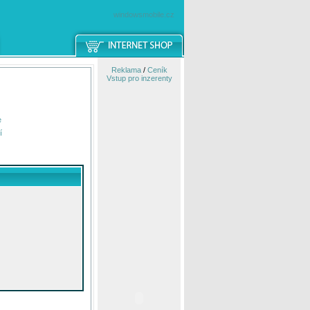
windowsmobile.cz
Reklama
/
Ceník
Vstup pro inzerenty
e
í