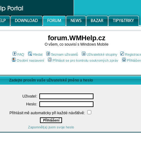
forum.WMHelp.cz
O všem, co souvisí s Windows Mobile
FAQ
Hledat
Seznam uživatelů
Uživatelské skupiny
Registrac
Osobní nastavení
Přihlásit se pro kontrolu soukromých zpráv
Přihlášen
Zadejte prosím vaše uživatelské jméno a heslo
Uživatel:
Heslo:
Přihlásit mě automaticky při každé návštěvě:
Zapomněl(a) jsem svoje heslo