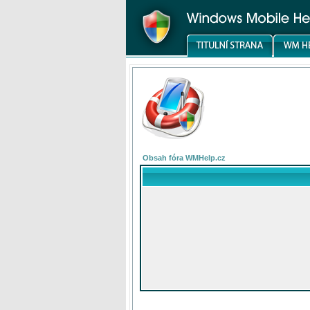
Obsah fóra WMHelp.cz