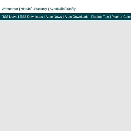
Webmaster
|
Hledání
|
Statistiky
|
Syndikační kanály
RSS News
|
RSS Downloads
|
Atom News
|
Atom Downloads
|
Plucker Text
|
Plucker Color