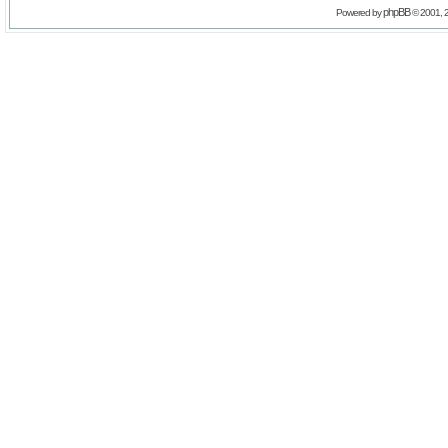
phpBB
Powered by
© 2001, 