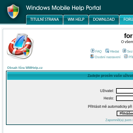
fo
O všem
FAQ
Hledat
Sez
Osobní nastavení
Při
Obsah fóra WMHelp.cz
Zadejte prosím vaše uživa
Uživatel:
Heslo:
Přihlásit mě automaticky př
Zapomněl(a) jsem 