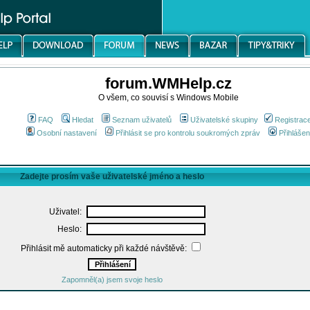
forum.WMHelp.cz
O všem, co souvisí s Windows Mobile
FAQ
Hledat
Seznam uživatelů
Uživatelské skupiny
Registrac
Osobní nastavení
Přihlásit se pro kontrolu soukromých zpráv
Přihlášen
Zadejte prosím vaše uživatelské jméno a heslo
Uživatel:
Heslo:
Přihlásit mě automaticky při každé návštěvě:
Zapomněl(a) jsem svoje heslo