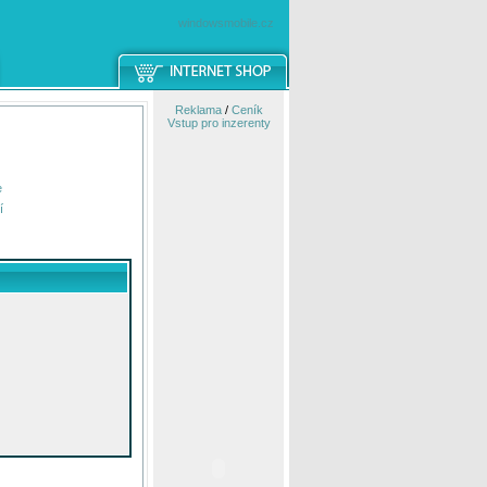
windowsmobile.cz
Reklama
/
Ceník
Vstup pro inzerenty
e
í