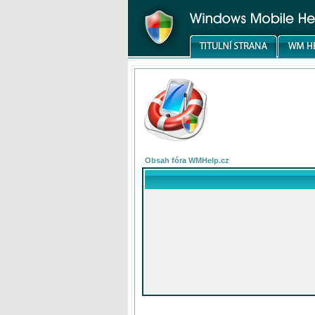
Obsah fóra WMHelp.cz