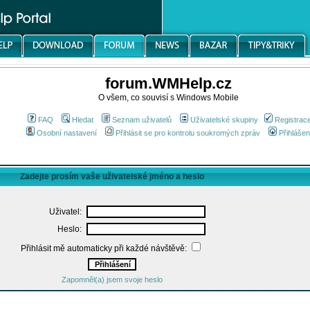
forum.WMHelp.cz
O všem, co souvisí s Windows Mobile
FAQ
Hledat
Seznam uživatelů
Uživatelské skupiny
Registrac
Osobní nastavení
Přihlásit se pro kontrolu soukromých zpráv
Přihlášen
Zadejte prosím vaše uživatelské jméno a heslo
Uživatel:
Heslo:
Přihlásit mě automaticky při každé návštěvě:
Zapomněl(a) jsem svoje heslo