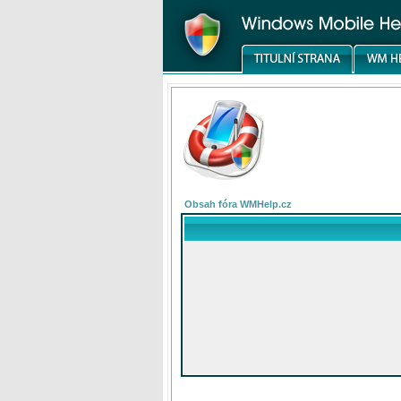
Obsah fóra WMHelp.cz