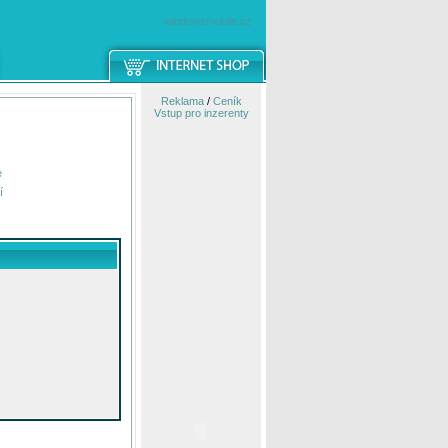
windowsmobile.cz
Reklama
/
Ceník
Vstup pro inzerenty
e
í