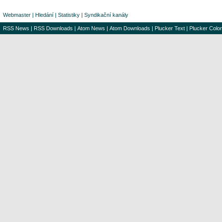
Webmaster
|
Hledání
|
Statistiky
|
Syndikační kanály
RSS News
|
RSS Downloads
|
Atom News
|
Atom Downloads
|
Plucker Text
|
Plucker Color