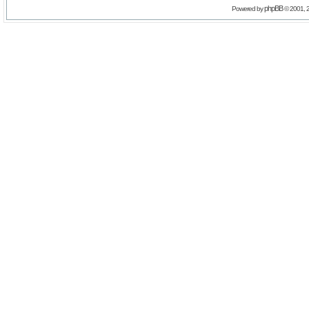
phpBB
Powered by
© 2001, 