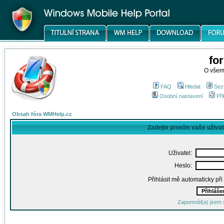
fo
O všem
FAQ
Hledat
Sez
Osobní nastavení
Při
Obsah fóra WMHelp.cz
Zadejte prosím vaše uživa
Uživatel:
Heslo:
Přihlásit mě automaticky př
Zapomněl(a) jsem 