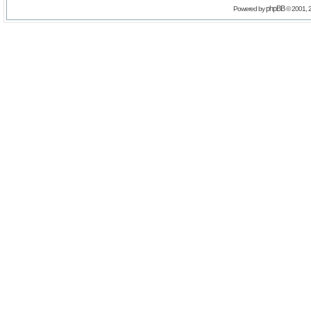
phpBB
Powered by
© 2001, 