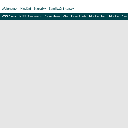
Webmaster
|
Hledání
|
Statistiky
|
Syndikační kanály
RSS News
|
RSS Downloads
|
Atom News
|
Atom Downloads
|
Plucker Text
|
Plucker Color