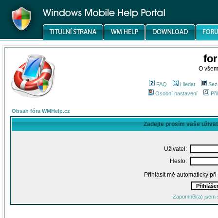
fo
O všem
FAQ
Hledat
Sez
Osobní nastavení
Při
Obsah fóra WMHelp.cz
Zadejte prosím vaše uživa
Uživatel:
Heslo:
Přihlásit mě automaticky př
Zapomněl(a) jsem 