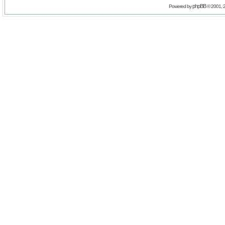
phpBB
Powered by
© 2001, 