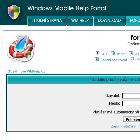
fo
O všem
FAQ
Hledat
Sez
Osobní nastavení
Při
Obsah fóra WMHelp.cz
Zadejte prosím vaše uživa
Uživatel:
Heslo:
Přihlásit mě automaticky př
Zapomněl(a) jsem 