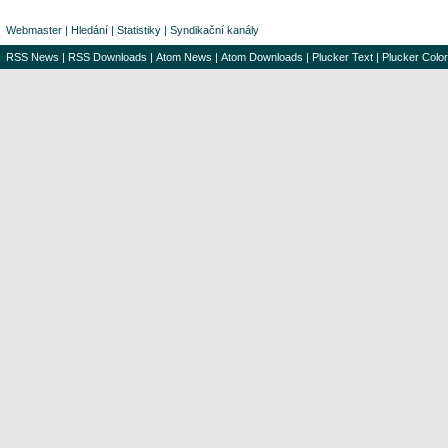
Webmaster
|
Hledání
|
Statistiky
|
Syndikační kanály
RSS News
|
RSS Downloads
|
Atom News
|
Atom Downloads
|
Plucker Text
|
Plucker Color