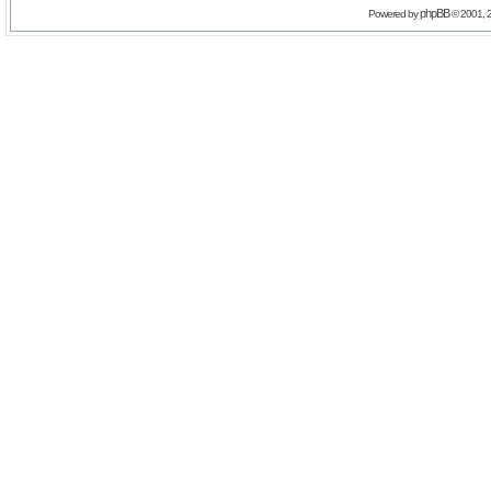
phpBB
Powered by
© 2001, 