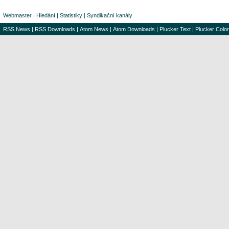
Webmaster
|
Hledání
|
Statistiky
|
Syndikační kanály
RSS News
|
RSS Downloads
|
Atom News
|
Atom Downloads
|
Plucker Text
|
Plucker Color