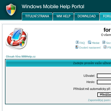
fo
O všem
FAQ
Hledat
Sez
Osobní nastavení
Při
Obsah fóra WMHelp.cz
Zadejte prosím vaše uživa
Uživatel:
Heslo:
Přihlásit mě automaticky př
Zapomněl(a) jsem 