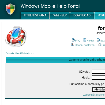
fo
O všem
FAQ
Hledat
Sez
Osobní nastavení
Při
Obsah fóra WMHelp.cz
Zadejte prosím vaše uživa
Uživatel:
Heslo:
Přihlásit mě automaticky př
Zapomněl(a) jsem 