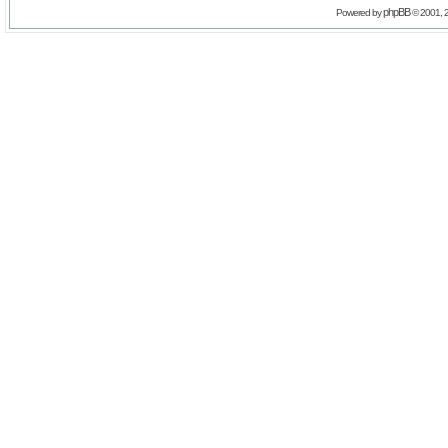
phpBB
Powered by
© 2001, 