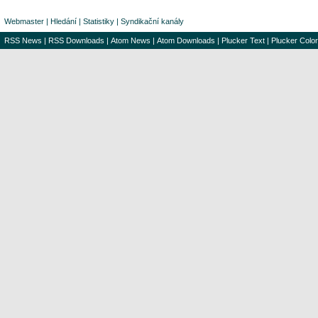
Webmaster
|
Hledání
|
Statistiky
|
Syndikační kanály
RSS News
|
RSS Downloads
|
Atom News
|
Atom Downloads
|
Plucker Text
|
Plucker Color