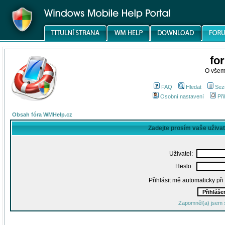
fo
O všem
FAQ
Hledat
Sez
Osobní nastavení
Při
Obsah fóra WMHelp.cz
Zadejte prosím vaše uživa
Uživatel:
Heslo:
Přihlásit mě automaticky př
Zapomněl(a) jsem 