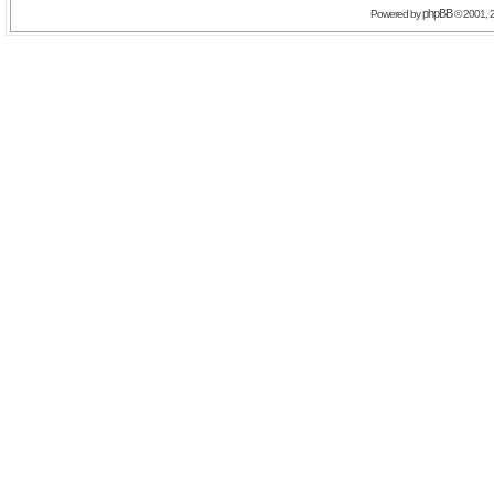
phpBB
Powered by
© 2001, 