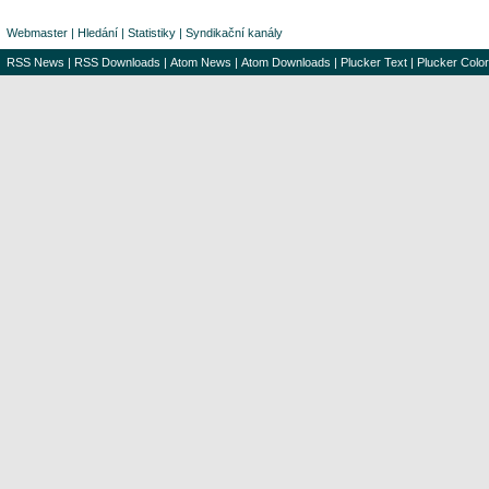
Webmaster
|
Hledání
|
Statistiky
|
Syndikační kanály
RSS News
|
RSS Downloads
|
Atom News
|
Atom Downloads
|
Plucker Text
|
Plucker Color