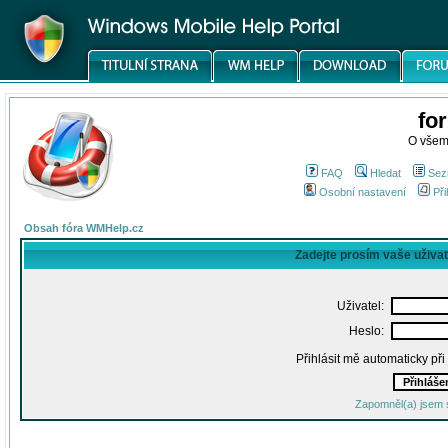
fo
O všem
FAQ
Hledat
Sez
Osobní nastavení
Při
Obsah fóra WMHelp.cz
Zadejte prosím vaše uživa
Uživatel:
Heslo:
Přihlásit mě automaticky př
Zapomněl(a) jsem 