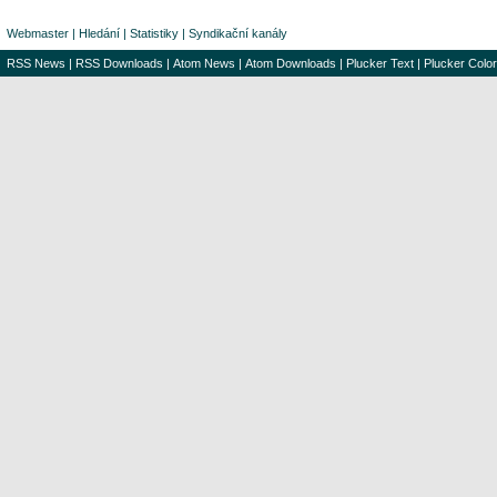
Webmaster
|
Hledání
|
Statistiky
|
Syndikační kanály
RSS News
|
RSS Downloads
|
Atom News
|
Atom Downloads
|
Plucker Text
|
Plucker Color