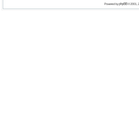
phpBB
Powered by
© 2001, 