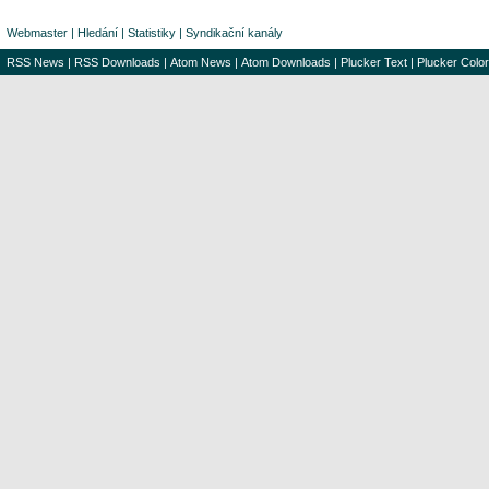
Webmaster
|
Hledání
|
Statistiky
|
Syndikační kanály
RSS News
|
RSS Downloads
|
Atom News
|
Atom Downloads
|
Plucker Text
|
Plucker Color