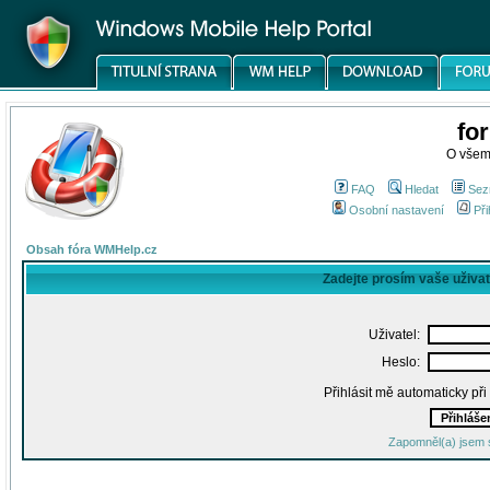
fo
O všem
FAQ
Hledat
Sez
Osobní nastavení
Při
Obsah fóra WMHelp.cz
Zadejte prosím vaše uživa
Uživatel:
Heslo:
Přihlásit mě automaticky př
Zapomněl(a) jsem 