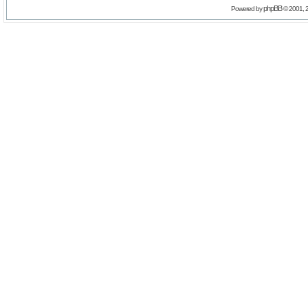
phpBB
Powered by
© 2001, 