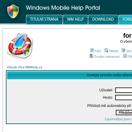
fo
O všem
FAQ
Hledat
Sez
Osobní nastavení
Při
Obsah fóra WMHelp.cz
Zadejte prosím vaše uživa
Uživatel:
Heslo:
Přihlásit mě automaticky př
Zapomněl(a) jsem 