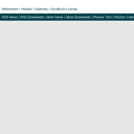
Webmaster
|
Hledání
|
Statistiky
|
Syndikační kanály
RSS News
|
RSS Downloads
|
Atom News
|
Atom Downloads
|
Plucker Text
|
Plucker Color