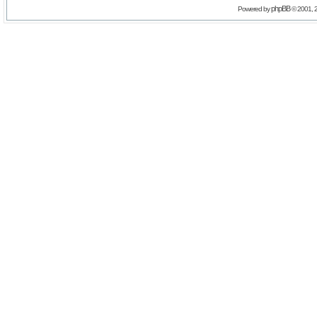
phpBB
Powered by
© 2001, 