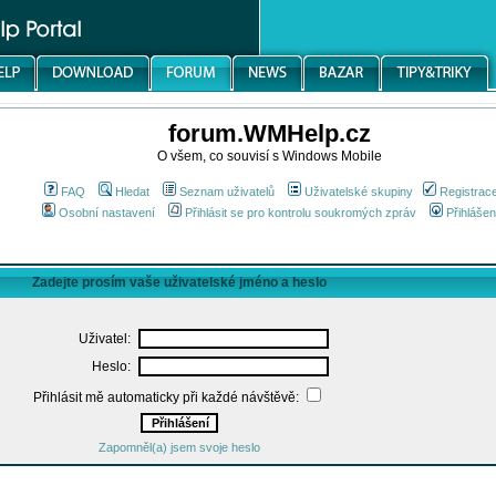
forum.WMHelp.cz
O všem, co souvisí s Windows Mobile
FAQ
Hledat
Seznam uživatelů
Uživatelské skupiny
Registrac
Osobní nastavení
Přihlásit se pro kontrolu soukromých zpráv
Přihlášen
Zadejte prosím vaše uživatelské jméno a heslo
Uživatel:
Heslo:
Přihlásit mě automaticky při každé návštěvě:
Zapomněl(a) jsem svoje heslo