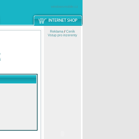
windowsmobile.cz
Reklama
/
Ceník
Vstup pro inzerenty
e
í