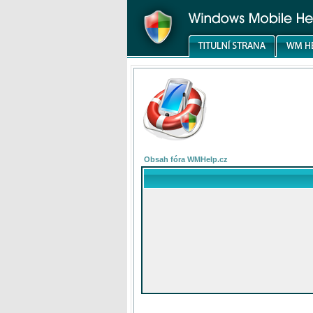
Obsah fóra WMHelp.cz