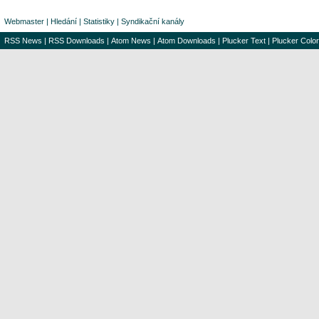
Webmaster
|
Hledání
|
Statistiky
|
Syndikační kanály
RSS News
|
RSS Downloads
|
Atom News
|
Atom Downloads
|
Plucker Text
|
Plucker Color