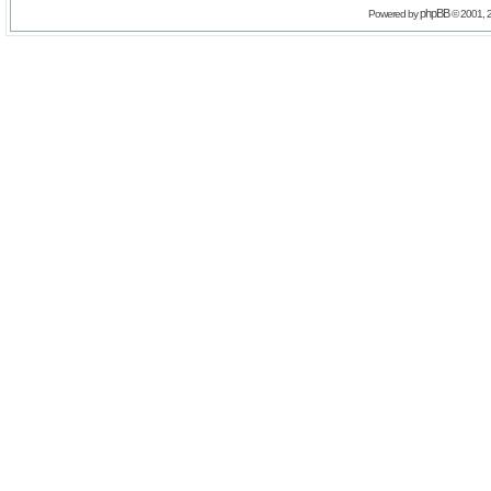
phpBB
Powered by
© 2001, 