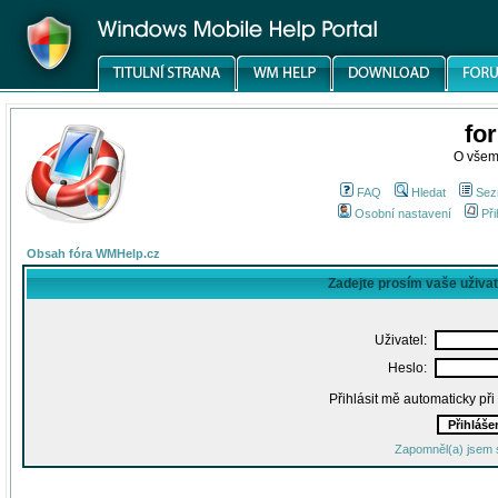
fo
O všem
FAQ
Hledat
Sez
Osobní nastavení
Při
Obsah fóra WMHelp.cz
Zadejte prosím vaše uživa
Uživatel:
Heslo:
Přihlásit mě automaticky př
Zapomněl(a) jsem 