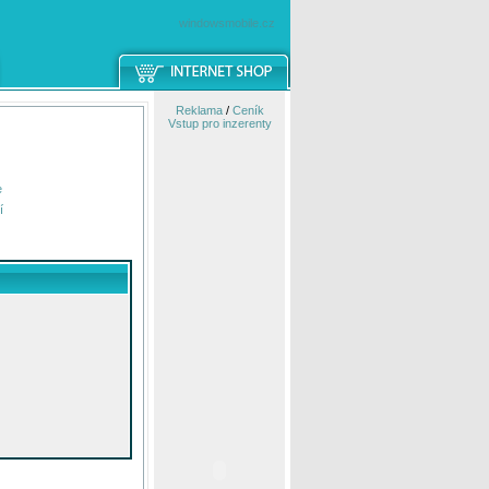
windowsmobile.cz
Reklama
/
Ceník
Vstup pro inzerenty
e
í