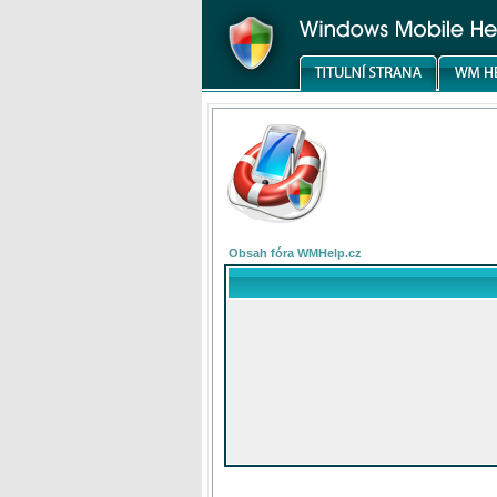
Obsah fóra WMHelp.cz