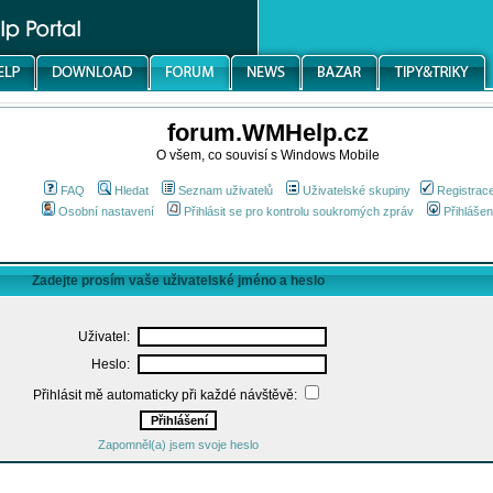
forum.WMHelp.cz
O všem, co souvisí s Windows Mobile
FAQ
Hledat
Seznam uživatelů
Uživatelské skupiny
Registrac
Osobní nastavení
Přihlásit se pro kontrolu soukromých zpráv
Přihlášen
Zadejte prosím vaše uživatelské jméno a heslo
Uživatel:
Heslo:
Přihlásit mě automaticky při každé návštěvě:
Zapomněl(a) jsem svoje heslo