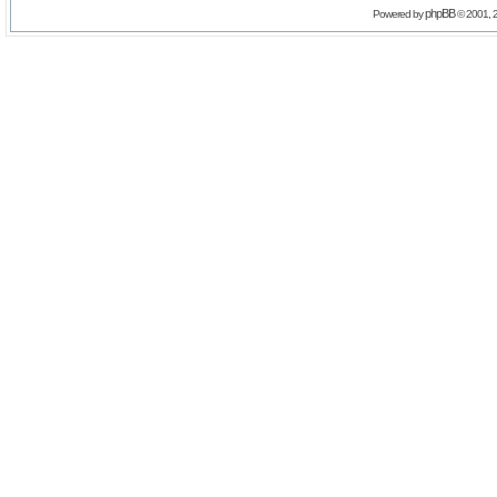
phpBB
Powered by
© 2001, 