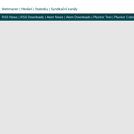
Webmaster
|
Hledání
|
Statistiky
|
Syndikační kanály
RSS News
|
RSS Downloads
|
Atom News
|
Atom Downloads
|
Plucker Text
|
Plucker Color