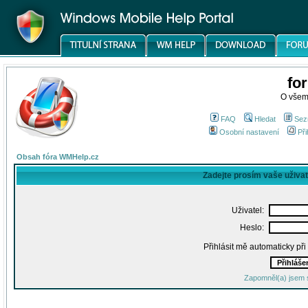
fo
O všem
FAQ
Hledat
Sez
Osobní nastavení
Při
Obsah fóra WMHelp.cz
Zadejte prosím vaše uživa
Uživatel:
Heslo:
Přihlásit mě automaticky př
Zapomněl(a) jsem 